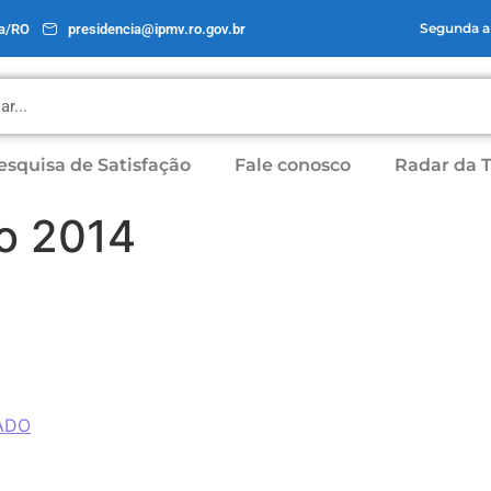
Segunda a 
na/RO
presidencia@ipmv.ro.gov.br
esquisa de Satisfação
Fale conosco
Radar da 
ro 2014
ZADO