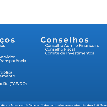
iços
Conselhos
ios
Conselho Adm. e Financeiro
Conselho Fiscal
Cômite de Investimentos
Servidor
Transparência
o
Pública
ramento
dadão (TCE/RO)
idência Municipal de Vilhena : Todos os direitos reservados : Produzido & Dese