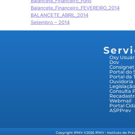
Balancete_Financeiro_Funo
Balancete_Financeiro_FEVEREIRO_2014
BALANCETE_ABRIL_2014
Setembro – 2014
Serv
Oxy Usuár
Dov
Consignet
Portal do 
Portal da 
Ouvidoria
Legislaçã
Consulta 
Recadast
Webmail
Portal Ci
ASPPrev
Copyright IPMV ©2026 IPMV : Instituto de Prev